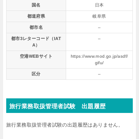
国名
日本
都道府県
岐阜県
都市名
–
都市3レターコード（IAT
–
A）
空港WEBサイト
https://www.mod.go.jp/asdf/
gifu/
区分
–
旅行業務取扱管理者試験 出題履歴
旅行業務取扱管理者試験の出題履歴はありません。