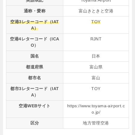
通称・愛称
富山きときと空港
空港3レターコード（IAT
TOY
A）
空港4レターコード（ICA
RJNT
O）
国名
日本
都道府県
富山県
都市名
富山
都市3レターコード（IAT
TOY
A）
空港WEBサイト
https://www.toyama-airport.c
o.jp/
区分
地方管理空港