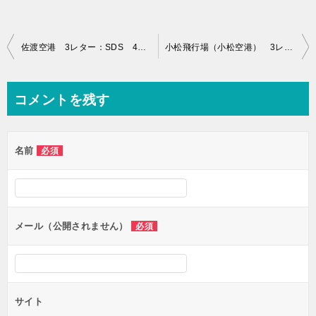
投
佐渡空港 3レター：SDS 4レター：RJSD 【空港情報】
小松飛行場（小松空港） 3レター：KMQ 4レター：RJNK 【空港情報】
稿
ナ
コメントを残す
ビ
ゲ
名前
必須
ー
シ
ョ
ン
メール（公開されません）
必須
サイト